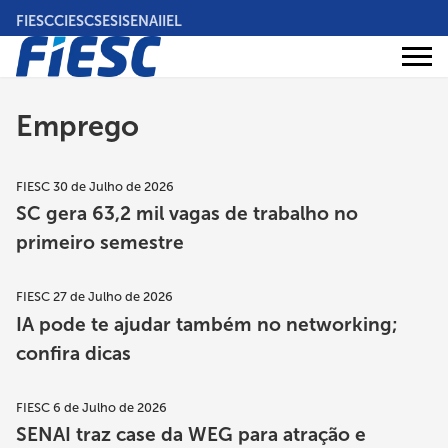
Pular
FIESC
CIESC
SESI
SENAI
IEL
para
o
Áreas
conteúdo
Institucional
de
atuação
principal
Emprego
FIESC
30 de Julho de 2026
SC gera 63,2 mil vagas de trabalho no
primeiro semestre
FIESC
27 de Julho de 2026
IA pode te ajudar também no networking;
confira dicas
FIESC
6 de Julho de 2026
SENAI traz case da WEG para atração e