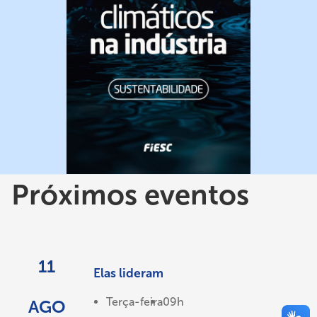
Próximos eventos
11
Elas lideram
Terça-feira
09h
AGO