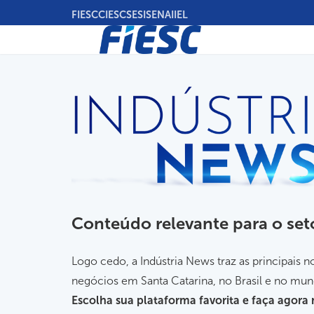
Pular
FIESC
CIESC
SESI
SENAI
IEL
para
o
conteúdo
principal
Conteúdo relevante para o set
Logo cedo, a Indústria News traz as principais 
negócios em Santa Catarina, no Brasil e no mu
Escolha sua plataforma favorita e faça agor