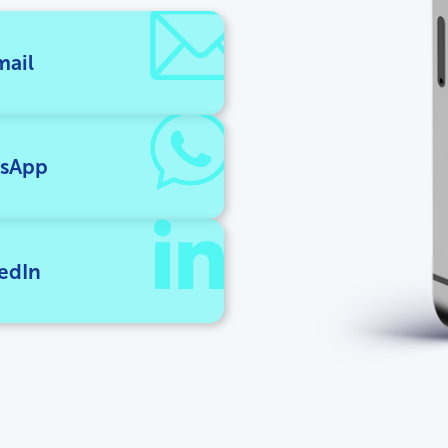
mail
tsApp
edIn