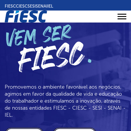
Pular
FIESC
CIESC
SESI
SENAI
IEL
para
o
Áreas
conteúdo
Institucional
de
atuação
principal
Promovemos o ambiente favorável aos negócios,
agimos em favor da qualidade de vida e educação
do trabalhador e estimulamos a inovação, através
de nossas entidades FIESC - CIESC - SESI - SENAI -
IEL.