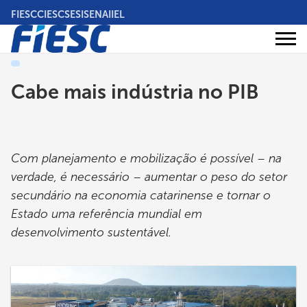
Pular
FIESC
CIESC
SESI
SENAI
IEL
para
o
Áreas
conteúdo
Institucional
de
atuação
principal
Cabe mais indústria no PIB
Com planejamento e mobilização é possível – na
verdade, é necessário – aumentar o peso do setor
secundário na economia catarinense e tornar o
Estado uma referência mundial em
desenvolvimento sustentável.