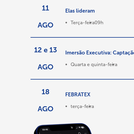
11
Elas lideram
Terça-feira
09h
AGO
12 e 13
Imersão Executiva: Captaçã
Quarta e quinta-feira
AGO
18
FEBRATEX
terça-feira
AGO