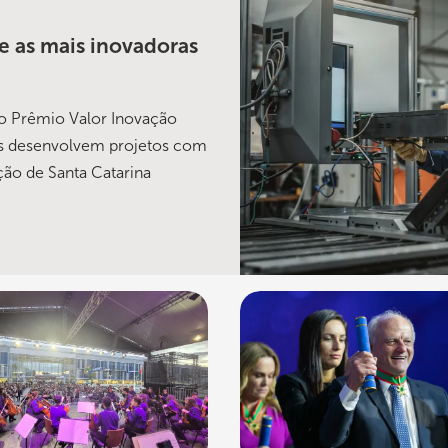
e as mais inovadoras
no Prêmio Valor Inovação
as desenvolvem projetos com
ção de Santa Catarina