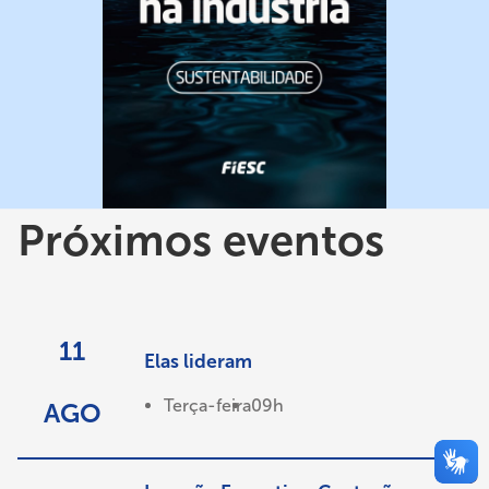
Próximos eventos
11
Elas lideram
Terça-feira
09h
AGO