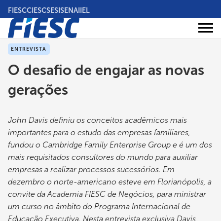
Pular
FIESC
CIESC
SESI
SENAI
IEL
para
o
Áreas
conteúdo
Institucional
de
atuação
principal
ENTREVISTA
O desafio de engajar as novas
gerações
John Davis definiu os conceitos acadêmicos mais
importantes para o estudo das empresas familiares,
fundou o Cambridge Family Enterprise Group e é um dos
mais requisitados consultores do mundo para auxiliar
empresas a realizar processos sucessórios. Em
dezembro o norte-americano esteve em Florianópolis, a
convite da Academia FIESC de Negócios, para ministrar
um curso no âmbito do Programa Internacional de
Educação Executiva. Nesta entrevista exclusiva Davis