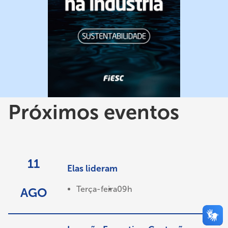
Próximos eventos
11
Elas lideram
Terça-feira
09h
AGO