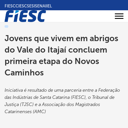
Pular
FIESC
CIESC
SESI
SENAI
IEL
para
o
Áreas
conteúdo
Institucional
de
atuação
principal
Jovens que vivem em abrigos
do Vale do Itajaí concluem
primeira etapa do Novos
Caminhos
Iniciativa é resultado de uma parceria entre a Federação
das Indústrias de Santa Catarina (FIESC), o Tribunal de
Justiça (TJSC) e a Associação dos Magistrados
Catarinenses (AMC)