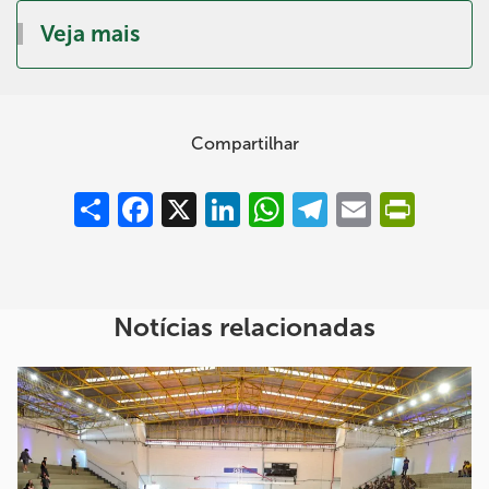
Veja mais
Compartilhar
Compartilhar
Facebook
X
LinkedIn
WhatsApp
Telegram
Email
PrintFrie
Notícias relacionadas