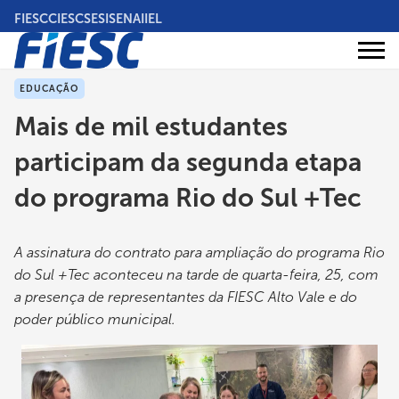
Pular
FIESC
CIESC
SESI
SENAI
IEL
para
o
Áreas
conteúdo
Institucional
de
atuação
principal
EDUCAÇÃO
Mais de mil estudantes
participam da segunda etapa
do programa Rio do Sul +Tec
A assinatura do contrato para ampliação do programa Rio
do Sul +Tec aconteceu na tarde de quarta-feira, 25, com
a presença de representantes da FIESC Alto Vale e do
poder público municipal.