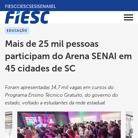
Pular
FIESC
CIESC
SESI
SENAI
IEL
para
o
Áreas
conteúdo
Institucional
de
atuação
principal
EDUCAÇÃO
Mais de 25 mil pessoas
participam do Arena SENAI em
45 cidades de SC
Foram apresentadas 14,7 mil vagas em cursos do
Programa Ensino Técnico Gratuito, do governo do
estado, voltado a estudantes da rede estadual