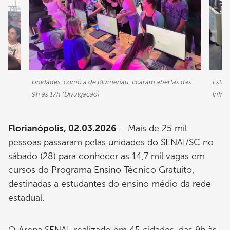
Unidades, como a de Blumenau, ficaram abertas das
Estud
9h às 17h (Divulgação)
infra
Florianópolis, 02.03.2026
– Mais de 25 mil
pessoas passaram pelas unidades do SENAI/SC no
sábado (28) para conhecer as 14,7 mil vagas em
cursos do Programa Ensino Técnico Gratuito,
destinadas a estudantes do ensino médio da rede
estadual.
O Arena SENAI, realizado em 45 cidades, das 9h às