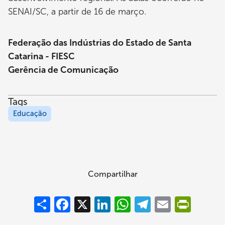
SENAI/SC, a partir de 16 de março.
Federação das Indústrias do Estado de Santa
Catarina - FIESC
Gerência de Comunicação
Tags
Educação
Compartilhar
Compartilhar
Facebook
X
LinkedIn
WhatsApp
Telegram
Email
PrintFrie