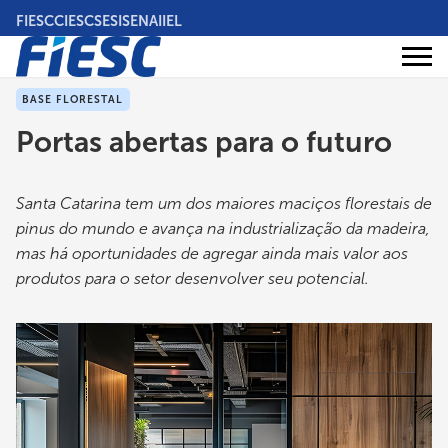
Pular
FIESC
CIESC
SESI
SENAI
IEL
para
o
Áreas
conteúdo
Institucional
de
atuação
principal
BASE FLORESTAL
Portas abertas para o futuro
Santa Catarina tem um dos maiores maciços florestais de
pinus do mundo e avança na industrialização da madeira,
mas há oportunidades de agregar ainda mais valor aos
produtos para o setor desenvolver seu potencial.