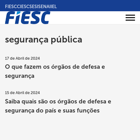
Pular
FIESC
CIESC
SESI
SENAI
IEL
para
o
Áreas
conteúdo
Institucional
de
atuação
principal
segurança pública
17 de Abril de 2024
O que fazem os órgãos de defesa e
segurança
15 de Abril de 2024
Saiba quais são os órgãos de defesa e
segurança do país e suas funções