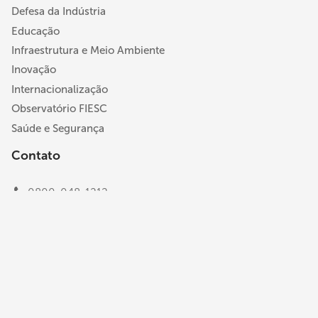
Defesa da Indústria
Educação
Infraestrutura e Meio Ambiente
Inovação
Internacionalização
Observatório FIESC
Saúde e Segurança
Contato
0800-048-1212
(48) 3231-4100
faleconosco@fiesc.com.br
Rod. Admar Gonzaga, 2765