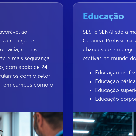
Educação
favorável ao
SESI e SENAI são a ma
os a redução e
Catarina. Profissiona
rocracia, menos
chances de emprego e
rte e mais segurança
efetivas no mundo do 
isso, com apoio de 24
Educação profiss
ticulamos com o setor
Educação básica
s – em campos como o
Educação superi
Educação corpor