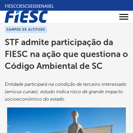
Pular
FIESC
CIESC
SESI
SENAI
IEL
para
o
Áreas
conteúdo
Institucional
de
atuação
principal
CAMPOS DE ALTITUDE
STF admite participação da
FIESC na ação que questiona o
Código Ambiental de SC
Entidade participará na condição de terceiro interessado
(amicus curiae); estudo indica risco de grande impacto
socioeconômico do estado