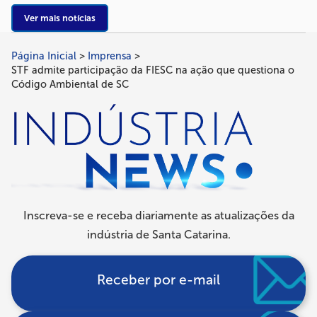
Ver mais notícias
Página Inicial
Imprensa
Trilha
STF admite participação da FIESC na ação que questiona o
de
Código Ambiental de SC
navegação
Inscreva-se e receba diariamente as atualizações da
indústria de Santa Catarina.
Receber por e-mail