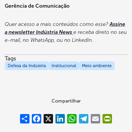
Gerência de Comunicação
Quer acesso a mais conteúdos como esse?
Assine
a newsletter Indústria News
e receba direto no seu
e-mail, no WhatsApp, ou no LinkedIn.
Tags
Defesa da Indústria
Institucional
Meio ambiente
Compartilhar
Compartilhar
Facebook
X
LinkedIn
WhatsApp
Telegram
Email
PrintFrie