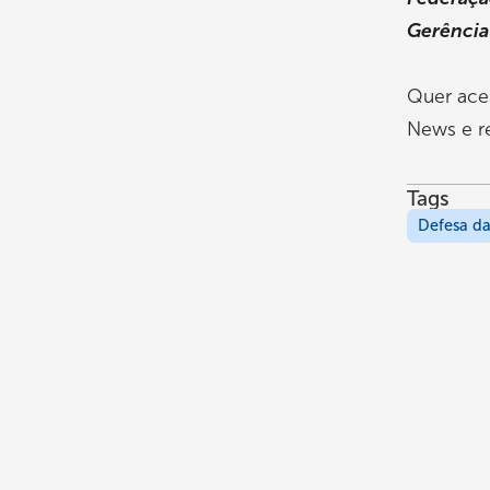
Gerênci
Quer ace
News e re
Tags
Defesa da