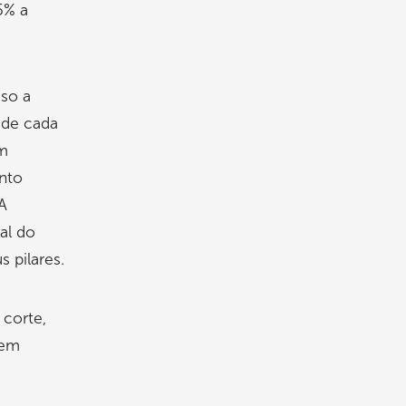
5% a
aso a
a de cada
êm
nto
A
al do
s pilares.
 corte,
 em