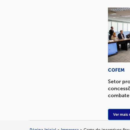
COFEM
Setor pr
concessõ
combate à
Ver mais 