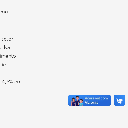
inui
 setor
s. Na
cimento
 de
,
e 4,6% em