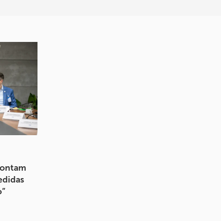
montam
edidas
o”