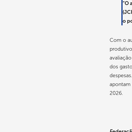
“O 
(JC
o p
Com o aum
produtivo
avaliação
dos gast
despesas.
apontam 
2026.
Federação