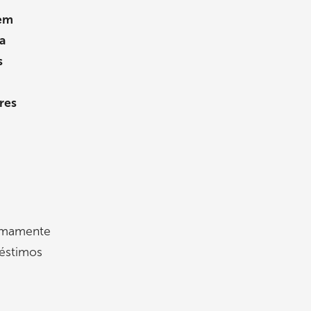
 em
 a
s
res
remamente
réstimos