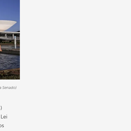
ia Senado)
)
Lei
os