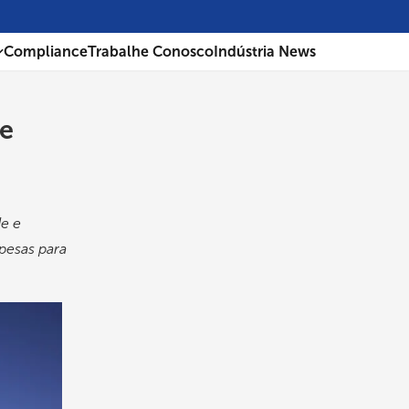
Compliance
Trabalhe Conosco
Indústria News
te
de e
pesas para