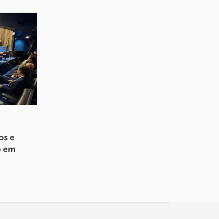
os e
o em