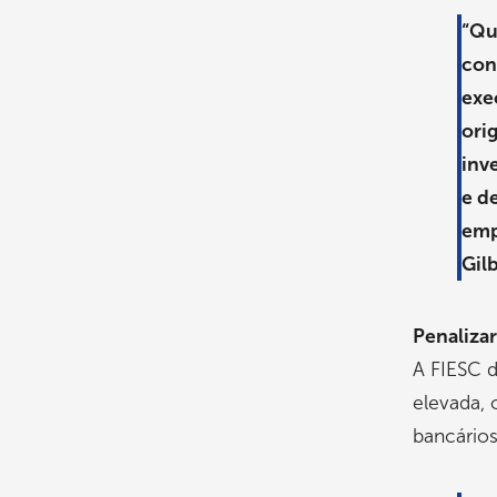
“Qu
cont
exe
ori
inv
e d
emp
Gil
Penalizar
A FIESC 
elevada,
bancários