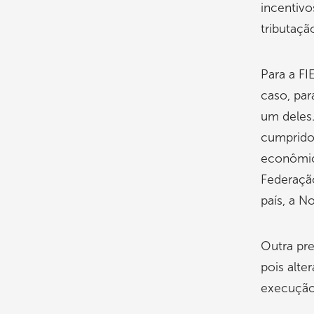
incentivo
tributaçã
Para a FI
caso, par
um deles.
cumprido
econômico
Federação
país, a N
Outra pre
pois alte
execução