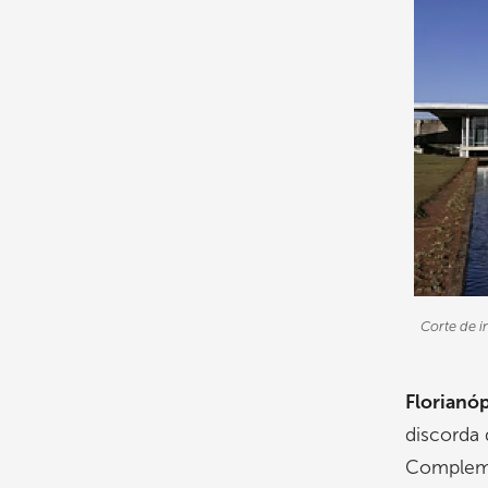
Corte de i
Florianóp
discorda
Compleme