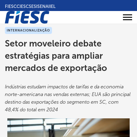
Pular
FIESC
CIESC
SESI
SENAI
IEL
para
o
Áreas
conteúdo
Institucional
de
atuação
principal
INTERNACIONALIZAÇÃO
Setor moveleiro debate
estratégias para ampliar
mercados de exportação
Indústrias estudam impactos de tarifas e da economia
norte-americana nas vendas externas; EUA são principal
destino das exportações do segmento em SC, com
48,4% do total em 2024