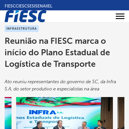
Pular
FIESC
CIESC
SESI
SENAI
IEL
para
o
Áreas
conteúdo
Institucional
de
atuação
principal
INFRAESTRUTURA
Reunião na FIESC marca o
início do Plano Estadual de
Logística de Transporte
Ato reuniu representantes do governo de SC, da Infra
S.A, do setor produtivo e especialistas na área