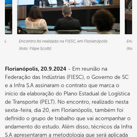
ira,
Encontro foi realizado na FIESC, em Florianópolis
Encon
(foto: Filipe Scotti)
(foto:
Florianópolis, 20.9.2024
- Em reunião na
Federação das Indústrias (FIESC), o Governo de SC
e a Infra S.A assinaram o contrato que marca o
início da elaboração do Plano Estadual de Logística
de Transporte (PELT). No encontro, realizado nesta
sexta-feira, dia 20, em Florianópolis, também foi
definido o grupo de trabalho que vai acompanhar o
andamento do estudo. Além disso, técnicos da Infra
S.A apresentaram a metodologia que será aplicada