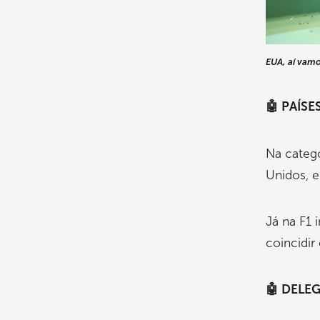
EUA, aí vam
🤖 PAÍSE
Na categ
Unidos, e
Já na F1 
coincidir
🤖 DELE