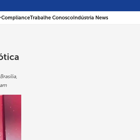
Compliance
Trabalhe Conosco
Indústria News
ótica
rasília,
aram