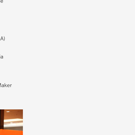
de
UA)
ia
Maker