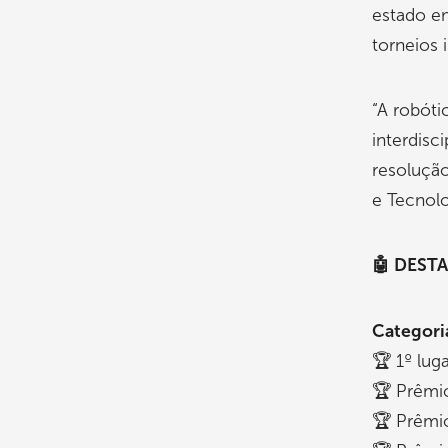
estado em
torneios 
“A robót
interdisc
resolução
e Tecnolo
🤖 DEST
Categoria
🏆 1º lug
🏆 Prêmio
🏆 Prêmi