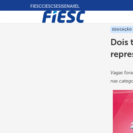
Pular
FIESC
CIESC
SESI
SENAI
IEL
para
o
conteúdo
principal
EDUCAÇÃO
Dois 
repre
Vagas fora
nas catego