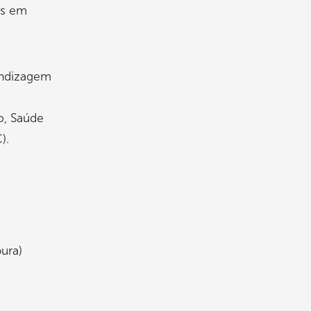
ís em
endizagem
e
o, Saúde
).
pura)