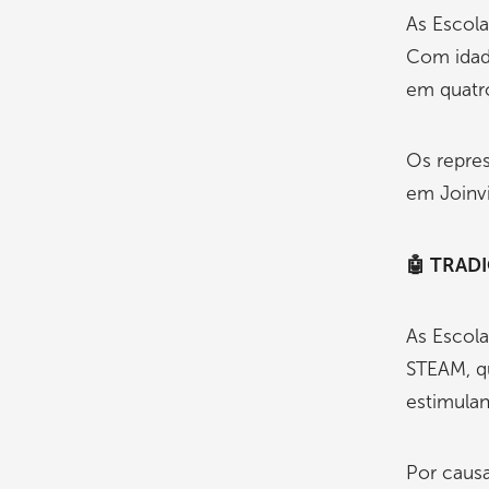
As Escol
Com idade
em quatro
Os repre
em Joinvi
🤖 TRAD
As Escola
STEAM, qu
estimulan
Por causa