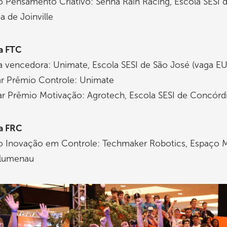
 Pensamento Criativo: Senna Rain Racing, Escola SESI 
a de Joinville
a FTC
a vencedora: Unimate, Escola SESI de São José (vaga E
ar Prêmio Controle: Unimate
ar Prêmio Motivação: Agrotech, Escola SESI de Concórd
a FRC
o Inovação em Controle: Techmaker Robotics, Espaço 
Blumenau