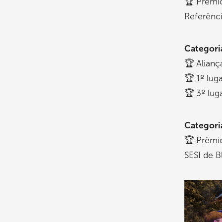
🏆 Prêmio
Referênci
Categori
🏆 Alianç
🏆 1º lug
🏆 3º lug
Categori
🏆 Prêmi
SESI de 
Imagem