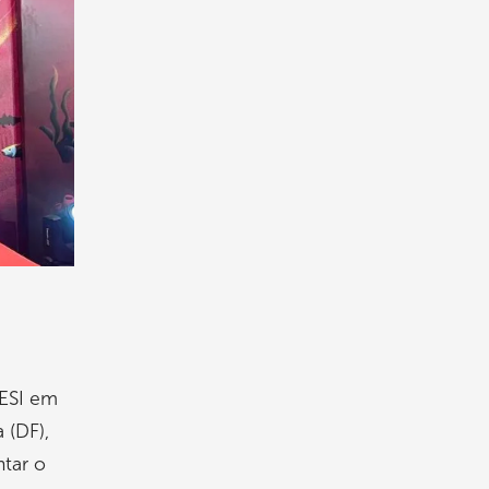
SESI em
 (DF),
ntar o