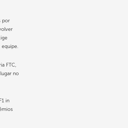
s por
volver
xige
 equipe.
ia FTC,
lugar no
F1 in
rêmios