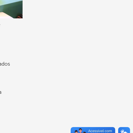
C
tados
a