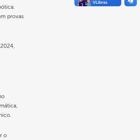
ótica.
ram provas
 2024,
no
mática,
mico.
r o