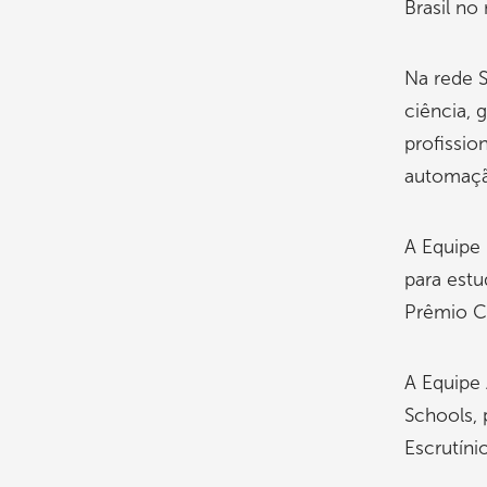
Brasil no
Na rede S
ciência, 
profissio
automaçã
A Equipe 
para est
Prêmio Co
A Equipe 
Schools,
Escrutíni