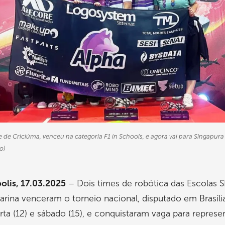
e de Criciúma, venceu na categoria F1 in Schools, e agora vai para Singapura
o)
olis, 17.03.2025
– Dois times de robótica das Escolas 
arina venceram o torneio nacional, disputado em Brasília
rta (12) e sábado (15), e conquistaram vaga para represe