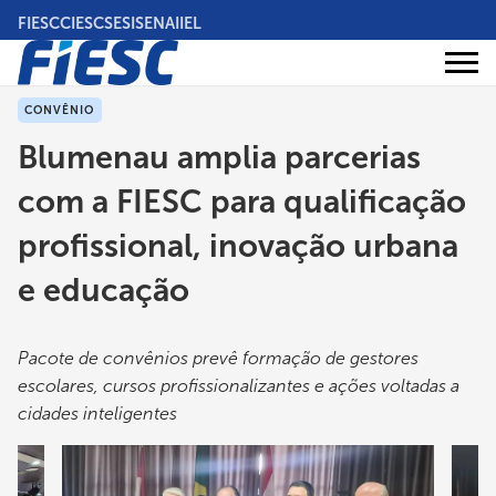
Pular
FIESC
CIESC
SESI
SENAI
IEL
para
o
Áreas
conteúdo
Institucional
de
atuação
principal
CONVÊNIO
Blumenau amplia parcerias
com a FIESC para qualificação
profissional, inovação urbana
e educação
Pacote de convênios prevê formação de gestores
escolares, cursos profissionalizantes e ações voltadas a
cidades inteligentes