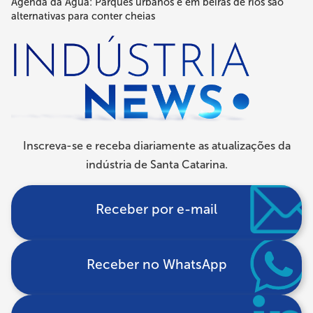
Agenda da Água: Parques urbanos e em beiras de rios são
de
alternativas para conter cheias
navegação
Inscreva-se e receba diariamente as atualizações da
indústria de Santa Catarina.
Receber por e-mail
Receber no WhatsApp