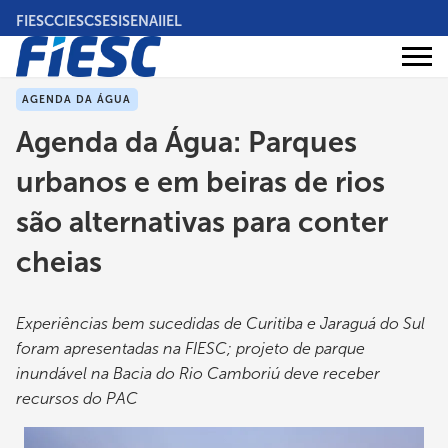
Pular
FIESC
CIESC
SESI
SENAI
IEL
para
o
Áreas
conteúdo
Institucional
de
atuação
principal
AGENDA DA ÁGUA
Agenda da Água: Parques
urbanos e em beiras de rios
são alternativas para conter
cheias
Experiências bem sucedidas de Curitiba e Jaraguá do Sul
foram apresentadas na FIESC; projeto de parque
inundável na Bacia do Rio Camboriú deve receber
recursos do PAC