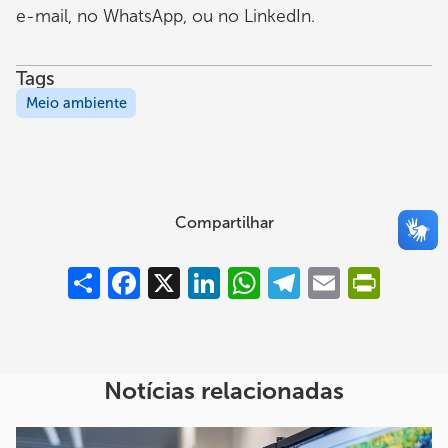
e-mail, no WhatsApp, ou no LinkedIn.
Tags
Meio ambiente
Compartilhar
Compartilhar
Facebook
X
LinkedIn
WhatsApp
Telegram
Email
PrintFrie
Notícias relacionadas