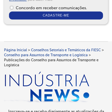
Concordo em receber comunicações.
Página Inicial
Conselhos Setoriais e Temáticos da FIESC
Trilha
Conselho para Assuntos de Transporte e Logística
de
Publicações do Conselho para Assuntos de Transporte e
Logística
navegação
Inscreva-se e receba diariamente as atualizações da