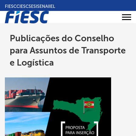
Pular
FIESC
CIESC
SESI
SENAI
IEL
para
o
Áreas
conteúdo
Institucional
de
atuação
principal
Publicações do Conselho
para Assuntos de Transporte
e Logística