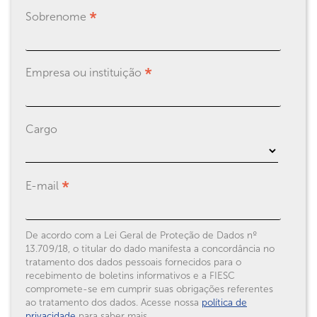
*
Sobrenome
*
Empresa ou instituição
Cargo
*
E-mail
Conformidade
De acordo com a Lei Geral de Proteção de Dados nº
13.709/18, o titular do dado manifesta a concordância no
legal
tratamento dos dados pessoais fornecidos para o
recebimento de boletins informativos e a FIESC
compromete-se em cumprir suas obrigações referentes
ao tratamento dos dados. Acesse nossa
política de
privacidade
para saber mais.