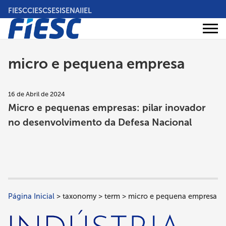
Pular
FIESC
CIESC
SESI
SENAI
IEL
para
o
Áreas
conteúdo
Institucional
de
atuação
principal
micro e pequena empresa
16 de Abril de 2024
Micro e pequenas empresas: pilar inovador
no desenvolvimento da Defesa Nacional
Página Inicial
taxonomy
term
micro e pequena empresa
Trilha
de