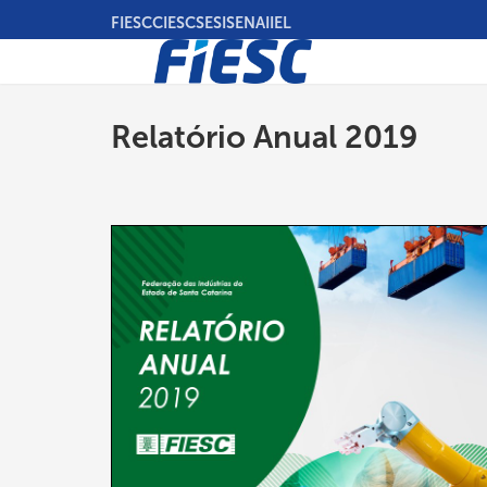
Pular
FIESC
CIESC
SESI
SENAI
IEL
para
o
conteúdo
principal
Relatório Anual 2019