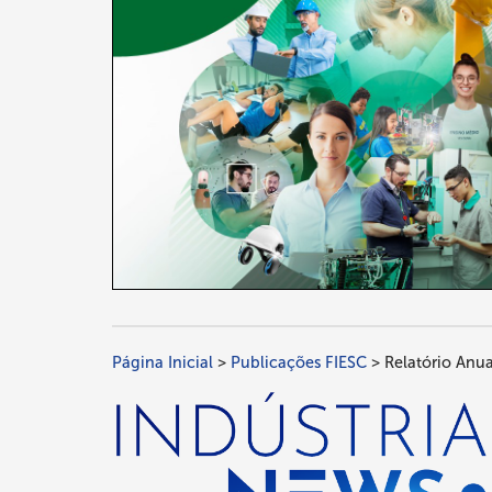
Página Inicial
Publicações FIESC
Relatório Anu
Trilha
de
navegação