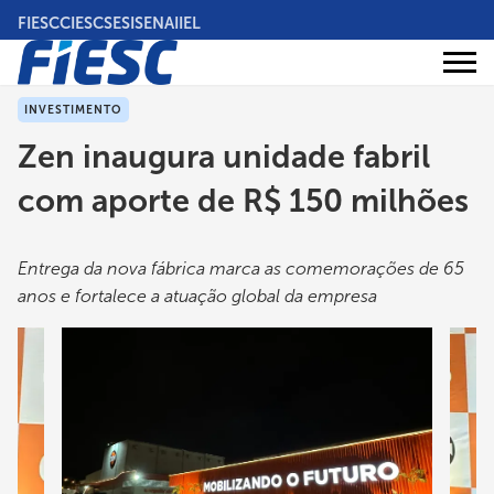
Pular
FIESC
CIESC
SESI
SENAI
IEL
para
o
Áreas
conteúdo
Institucional
de
atuação
principal
INVESTIMENTO
Zen inaugura unidade fabril
com aporte de R$ 150 milhões
Entrega da nova fábrica marca as comemorações de 65
anos e fortalece a atuação global da empresa