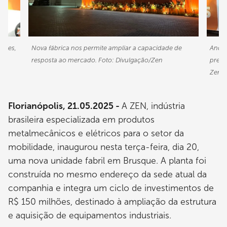
Nunes,
Nova fábrica nos permite ampliar a capacidade de
André
 da
resposta ao mercado. Foto: Divulgação/Zen
presi
Zen P
Florianópolis, 21.05.2025 -
A ZEN, indústria
brasileira especializada em produtos
metalmecânicos e elétricos para o setor da
mobilidade, inaugurou nesta terça-feira, dia 20,
uma nova unidade fabril em Brusque. A planta foi
construída no mesmo endereço da sede atual da
companhia e integra um ciclo de investimentos de
R$ 150 milhões, destinado à ampliação da estrutura
e aquisição de equipamentos industriais.