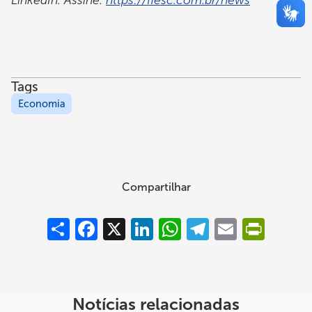
Tags
Economia
Compartilhar
Compartilhar
Facebook
X
LinkedIn
WhatsApp
Telegram
Email
PrintFrie
Notícias relacionadas