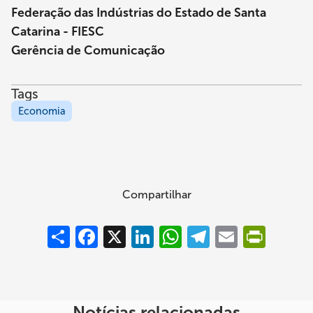
Federação das Indústrias do Estado de Santa
Catarina - FIESC
Gerência de Comunicação
Tags
Economia
Compartilhar
Compartilhar
Facebook
X
LinkedIn
WhatsApp
Telegram
Email
PrintFrie
Notícias relacionadas