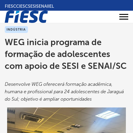
Pular
FIESC
CIESC
SESI
SENAI
IEL
para
o
Áreas
conteúdo
Institucional
de
atuação
principal
INDÚSTRIA
WEG inicia programa de
formação de adolescentes
com apoio de SESI e SENAI/SC
Desenvolve WEG oferecerá formação acadêmica,
humana e profissional para 24 adolescentes de Jaraguá
do Sul; objetivo é ampliar oportunidades