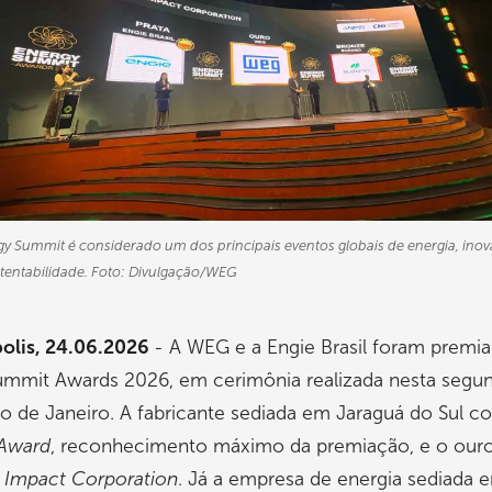
gy Summit é considerado um dos principais eventos globais de energia, ino
stentabilidade. Foto: Divulgação/WEG
polis, 24.06.2026
- A WEG e a Engie Brasil foram premi
ummit Awards 2026, em cerimônia realizada nesta segun
io de Janeiro. A fabricante sediada em Jaraguá do Sul c
 Award
, reconhecimento máximo da premiação, e o our
a
Impact Corporation
. Já a empresa de energia sediada 