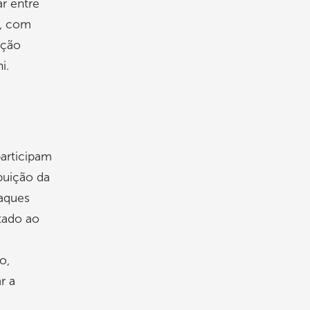
r entre
a, com
ição
i.
participam
buição da
taques
tado ao
o,
r a