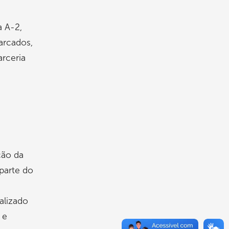
a A-2,
arcados,
arceria
ção da
parte do
alizado
 e