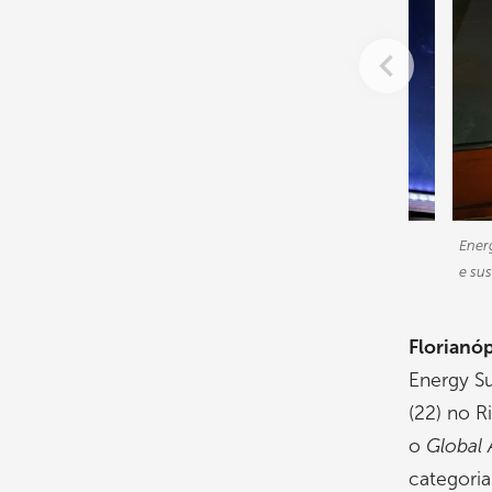
memora a premiação. Foto: Divulgação/Engie
Ener
e su
Florianó
Energy S
(22) no R
o
Global
categori