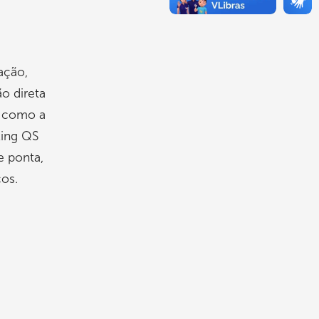
ação,
o direta
o como a
king QS
e ponta,
cos.