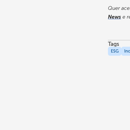
Quer ace
News
e r
Tags
ESG
In