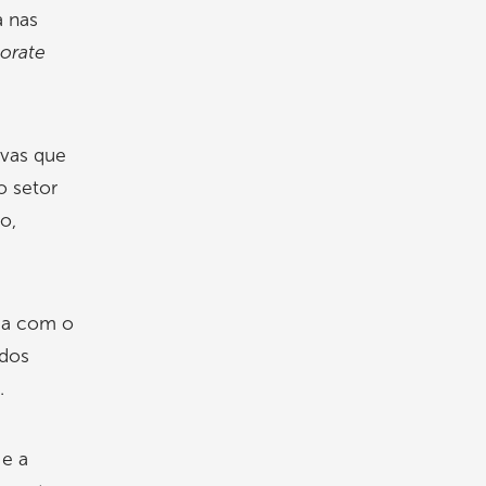
a nas
orate
ivas que
o setor
o,
ria com o
 dos
.
 e a