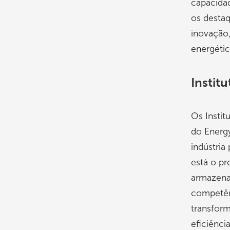
capacidad
os desta
inovação,
energétic
Instit
Os Instit
do Energ
indústria
está o pr
armazenam
competênc
transform
eficiênci