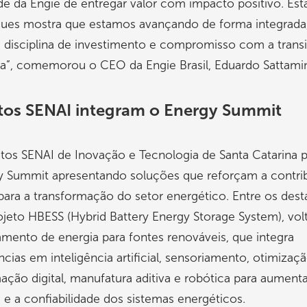
e da Engie de entregar valor com impacto positivo. Esta
ques mostra que estamos avançando de forma integrad
 disciplina de investimento e compromisso com a trans
a”, comemorou o CEO da Engie Brasil, Eduardo Sattamin
utos SENAI integram o Energy Summit
utos SENAI de Inovação e Tecnologia de Santa Catarina 
y Summit apresentando soluções que reforçam a contri
 para a transformação do setor energético. Entre os des
ojeto HBESS (Hybrid Battery Energy Storage System), vol
ento de energia para fontes renováveis, que integra
ias em inteligência artificial, sensoriamento, otimizaçã
ação digital, manufatura aditiva e robótica para aumenta
a e a confiabilidade dos sistemas energéticos.