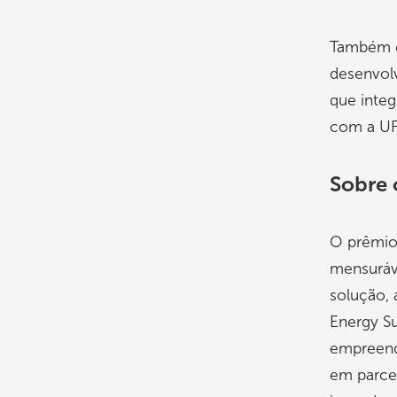
Também e
desenvol
que integ
com a UF
Sobre 
O prêmio 
mensuráve
solução, 
Energy S
empreende
em parcer