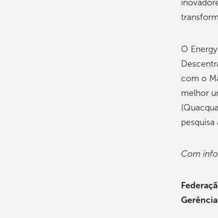
inovadore
transform
O Energy 
Descentra
com o Ma
melhor u
(Quacqua
pesquisa 
Com info
Federação
Gerênci