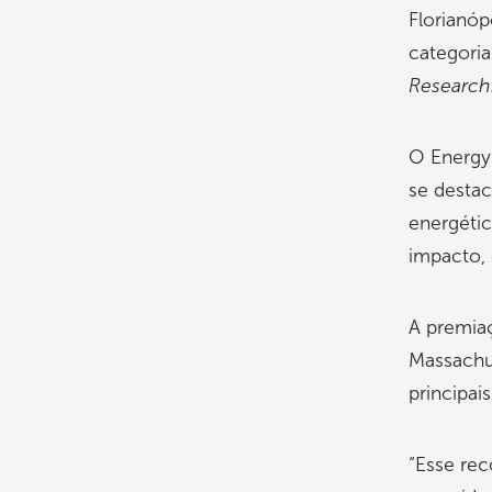
Florianóp
categori
Research
O Energy
se destac
energétic
impacto, 
A premia
Massachus
principai
“Esse rec