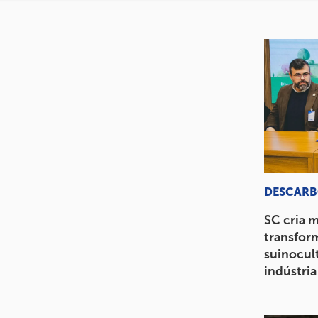
DESCARB
SC cria 
transfor
suinocul
indústria