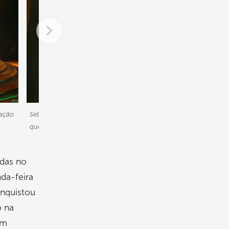
vação
Sebastião Lauro Nau, gerente do Departamento de Gestão da Ino
que representou a WEG na cerimônia. Foto: Divulgação/WEG
adas no
da-feira
onquistou
o na
em