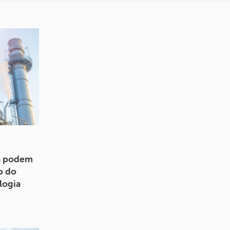
já podem
o do
logia