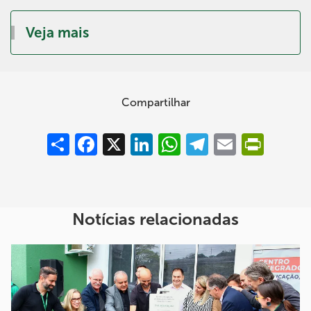
Veja mais
Compartilhar
Compartilhar
Facebook
X
LinkedIn
WhatsApp
Telegram
Email
PrintFrie
Notícias relacionadas