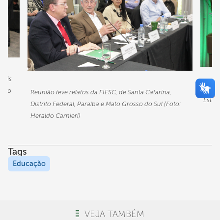
olis
Simon
er o
Reunião teve relatos da FIESC, de Santa Catarina,
Estud
Distrito Federal, Paraíba e Mato Grosso do Sul (Foto:
Heraldo Carnieri)
Tags
Educação
VEJA TAMBÉM