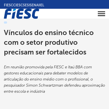
Pular
FIESC
CIESC
SESI
SENAI
IEL
para
o
Áreas
conteúdo
Institucional
de
atuação
principal
Vínculos do ensino técnico
com o setor produtivo
precisam ser fortalecidos
Em reunião promovida pela FIESC e Itaú BBA com
gestores educacionais para debater modelos de
articulação do ensino médio com o profissional, o
pesquisador Simon Schwartzman defendeu aproximação
entre escola e indústria