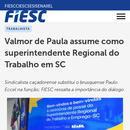
Pular
FIESC
CIESC
SESI
SENAI
IEL
para
o
Áreas
conteúdo
Institucional
de
atuação
principal
TRABALHISTA
Valmor de Paula assume como
superintendente Regional do
Trabalho em SC
Sindicalista caçadorense substitui o brusquense Paulo
Eccel na função; FIESC ressalta a importância do diálogo