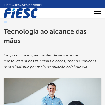
Pular
FIESC
CIESC
SESI
SENAI
IEL
para
o
Áreas
conteúdo
Institucional
de
atuação
principal
Tecnologia ao alcance das
mãos
Em poucos anos, ambientes de inovação se
consolidaram nas principais cidades, criando soluções
para a indústria por meio de atuação colaborativa.