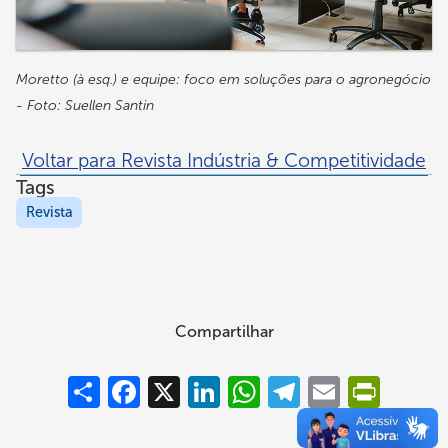
Moretto (à esq.) e equipe: foco em soluções para o agronegócio
- Foto: Suellen Santin
Voltar para Revista Indústria & Competitividade
Tags
Revista
Compartilhar
Compartilhar
Facebook
X
LinkedIn
WhatsApp
Telegram
Email
PrintFrie