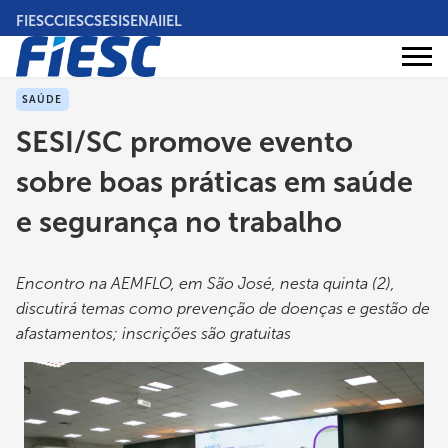
Pular
FIESC
CIESC
SESI
SENAI
IEL
para
o
Áreas
conteúdo
Institucional
de
atuação
principal
SAÚDE
SESI/SC promove evento
sobre boas práticas em saúde
e segurança no trabalho
Encontro na AEMFLO, em São José, nesta quinta (2),
discutirá temas como prevenção de doenças e gestão de
afastamentos; inscrições são gratuitas