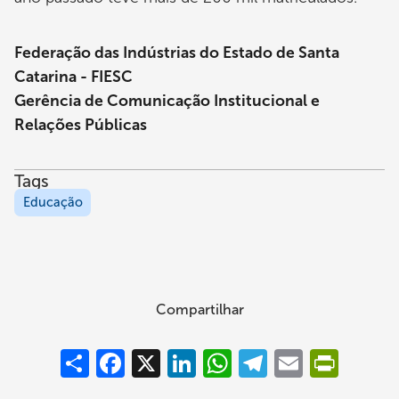
Federação das Indústrias do Estado de Santa
Catarina - FIESC
Gerência de Comunicação Institucional e
Relações Públicas
Tags
Educação
Compartilhar
Compartilhar
Facebook
X
LinkedIn
WhatsApp
Telegram
Email
PrintFrie