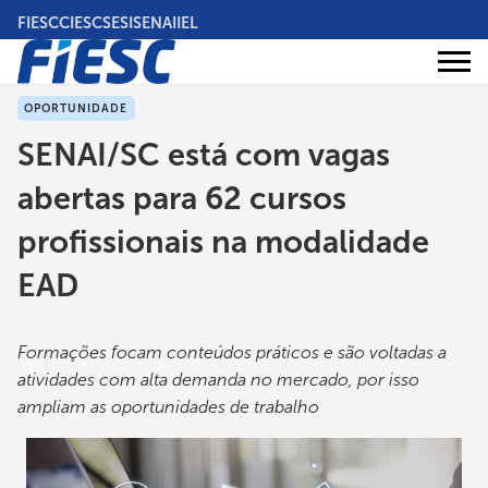
Pular
FIESC
CIESC
SESI
SENAI
IEL
para
o
Áreas
conteúdo
Institucional
de
atuação
principal
OPORTUNIDADE
SENAI/SC está com vagas
abertas para 62 cursos
profissionais na modalidade
EAD
Formações focam conteúdos práticos e são voltadas a
atividades com alta demanda no mercado, por isso
ampliam as oportunidades de trabalho