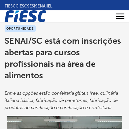
Pular
FIESC
CIESC
SESI
SENAI
IEL
para
o
Áreas
conteúdo
Institucional
de
atuação
principal
OPORTUNIDADE
SENAI/SC está com inscrições
abertas para cursos
profissionais na área de
alimentos
Entre as opções estão confeitaria glúten free, culinária
italiana básica, fabricação de panetones, fabricação de
produtos de panificação e panificação e confeitaria