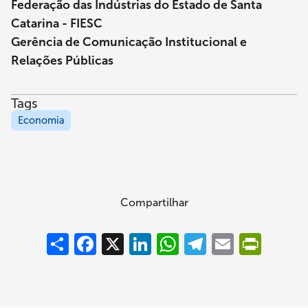
Federação das Indústrias do Estado de Santa
Catarina - FIESC
Gerência de Comunicação Institucional e
Relações Públicas
Tags
Economia
Compartilhar
Compartilhar
Facebook
X
LinkedIn
WhatsApp
Telegram
Email
PrintFrie