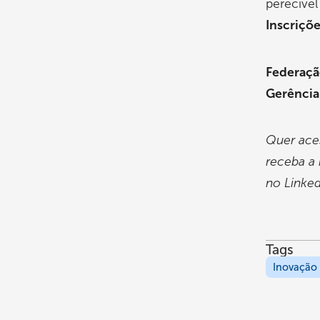
perecível
Inscriçõ
Federação
Gerênci
Quer ace
receba a 
no Linked
Tags
Inovação 