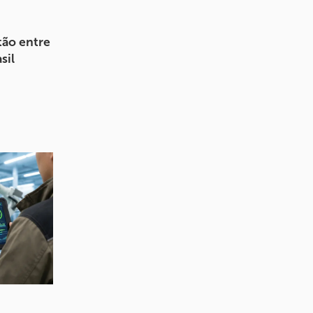
tão entre
sil