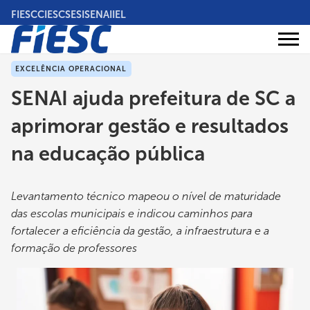
Pular
FIESC
CIESC
SESI
SENAI
IEL
para
o
Áreas
conteúdo
Institucional
de
atuação
principal
EXCELÊNCIA OPERACIONAL
SENAI ajuda prefeitura de SC a
aprimorar gestão e resultados
na educação pública
Levantamento técnico mapeou o nível de maturidade
das escolas municipais e indicou caminhos para
fortalecer a eficiência da gestão, a infraestrutura e a
formação de professores