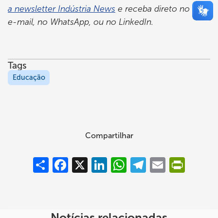
a newsletter Indústria News
e receba direto no seu
e-mail, no WhatsApp, ou no LinkedIn.
Tags
Educação
Compartilhar
Compartilhar
Facebook
X
LinkedIn
WhatsApp
Telegram
Email
PrintFrie
Notícias relacionadas