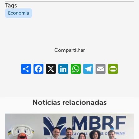
Tags
Economia
Compartilhar
Compartilhar
Facebook
X
LinkedIn
WhatsApp
Telegram
Email
PrintFrie
Notícias relacionadas