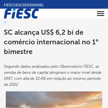
Pular
FIESC
CIESC
SESI
SENAI
IEL
para
o
Áreas
conteúdo
Institucional
de
atuação
principal
SC alcança US$ 6,2 bi de
comércio internacional no 1°
bimestre
Segundo dados analisados pelo Observatório FIESC, as
vendas de bens de capital atingiram o maior nível desde
1997, com alta de 32,4% em relação ao mesmo período
de 2022