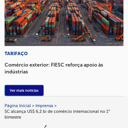
TARIFAÇO
Comércio exterior: FIESC reforça apoio às
indústrias
Ver mais notícias
Página Inicial
Imprensa
Trilha
SC alcança US$ 6,2 bi de comércio internacional no 1°
de
bimestre