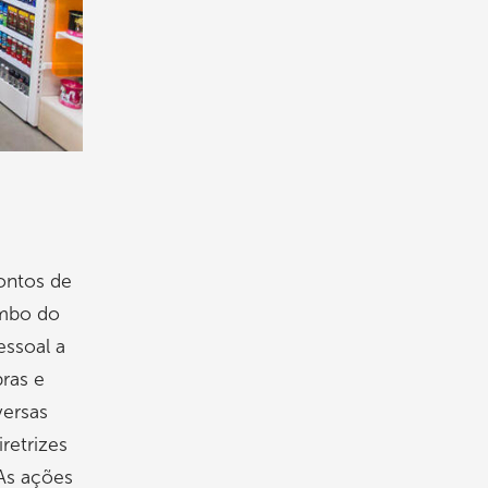
ontos de
ombo do
essoal a
ras e
versas
retrizes
 As ações