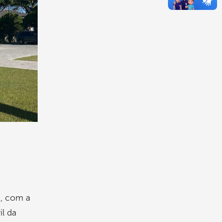
, com a
il da