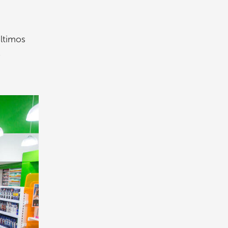
últimos
o