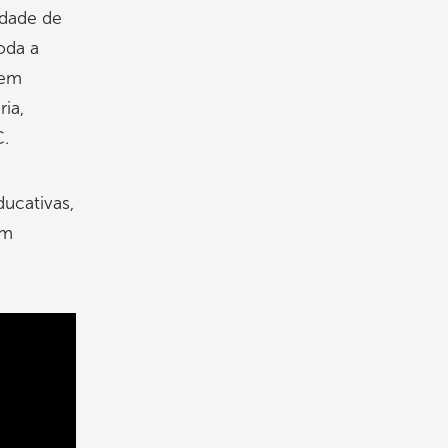
idade de
oda a
 em
ria,
C.
ducativas,
em