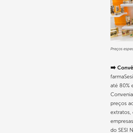
Preços espec
➡️
Convên
farmaSes
até 80% 
Conveniad
preços ac
extratos,
empresas 
do SESI N