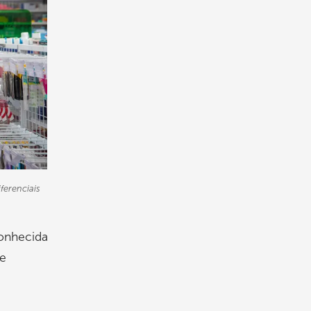
ferenciais
conhecida
 e