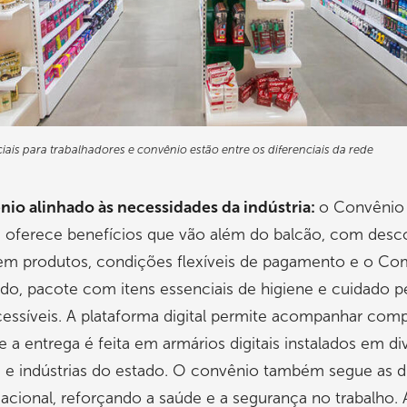
iais para trabalhadores e convênio estão entre os diferenciais da rede
io alinhado às necessidades da indústria:
o Convênio
i oferece benefícios que vão além do balcão, com desc
em produtos, condições flexíveis de pagamento e o C
o, pacote com itens essenciais de higiene e cuidado p
essíveis. A plataforma digital permite acompanhar comp
 e a entrega é feita em armários digitais instalados em di
e indústrias do estado. O convênio também segue as di
acional, reforçando a saúde e a segurança no trabalho.