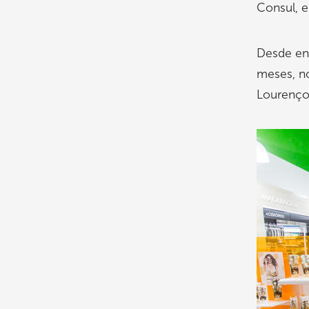
Consul, e
Desde ent
meses, n
Lourenço 
Imagem