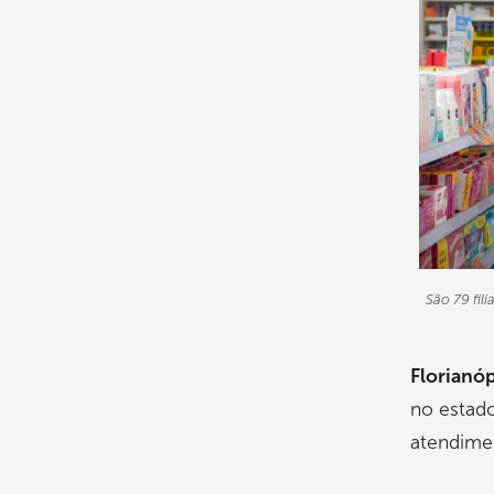
São 79 fil
Florianóp
no estado
atendime