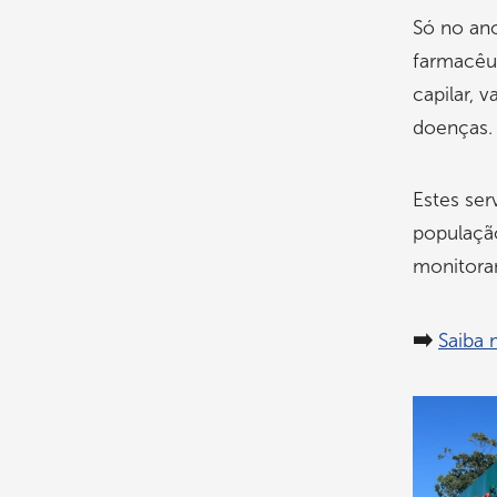
Só no ano
farmacêut
capilar, 
doenças.
Estes ser
populaçã
monitora
➡️
Saiba 
Imagem