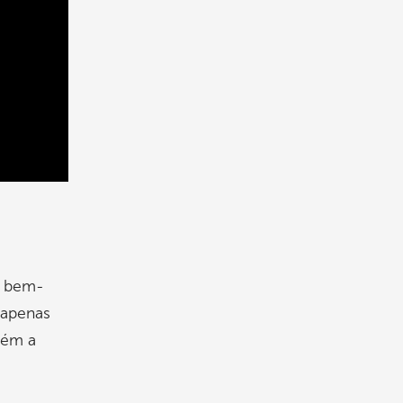
o bem-
 apenas
bém a