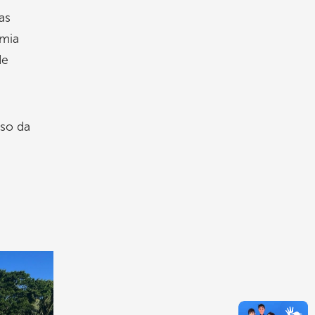
as
emia
de
sso da