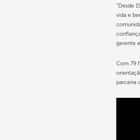
“Desde 19
vida e be
comunida
confiança
gerente e
Com 79 fi
orientaç
parceria