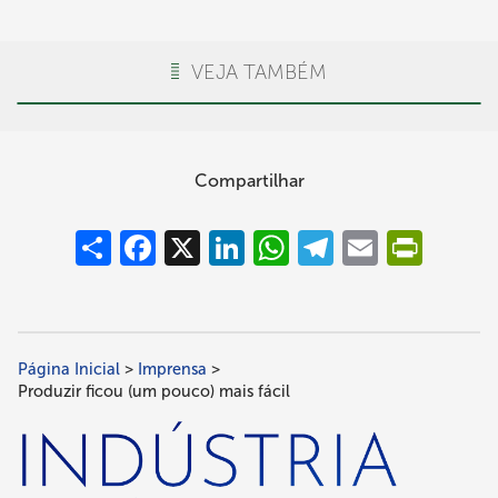
VEJA TAMBÉM
Compartilhar
Compartilhar
Facebook
X
LinkedIn
WhatsApp
Telegram
Email
PrintFrie
Página Inicial
Imprensa
Trilha
Produzir ficou (um pouco) mais fácil
de
navegação