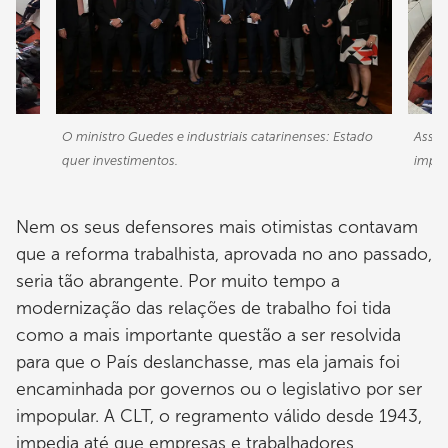
O ministro Guedes e industriais catarinenses: Estado
Assem
quer investimentos.
impor
Nem os seus defensores mais otimistas contavam
que a reforma trabalhista, aprovada no ano passado,
seria tão abrangente. Por muito tempo a
modernização das relações de trabalho foi tida
como a mais importante questão a ser resolvida
para que o País deslanchasse, mas ela jamais foi
encaminhada por governos ou o legislativo por ser
impopular. A CLT, o regramento válido desde 1943,
impedia até que empresas e trabalhadores