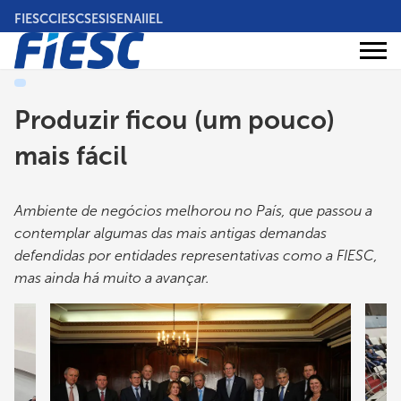
Pular
FIESC
CIESC
SESI
SENAI
IEL
para
o
Áreas
conteúdo
Institucional
de
atuação
principal
Produzir ficou (um pouco)
mais fácil
Ambiente de negócios melhorou no País, que passou a
contemplar algumas das mais antigas demandas
defendidas por entidades representativas como a FIESC,
mas ainda há muito a avançar.