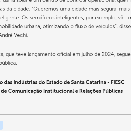
to, usina solar e um centro de controle operacional que i
mas da cidade. “Queremos uma cidade mais segura, mais
teligente. Os semáforos inteligentes, por exemplo, vão 
obilidade urbana, otimizando o fluxo de veículos”, disse
 André Vechi.
a, que teve lançamento oficial em julho de 2024, segu
pública.
 das Indústrias do Estado de Santa Catarina - FIESC
 de Comunicação Institucional e Relações Públicas
a