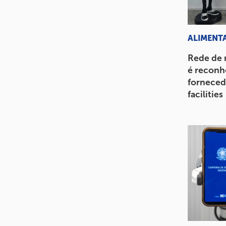
ALIMENT
Rede de 
é reconh
forneced
facilities