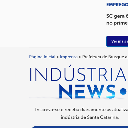
EMPREG
SC gera 6
no prime
Ver mais 
Página Inicial
Imprensa
Prefeitura de Brusque 
Trilha
de
navegação
Inscreva-se e receba diariamente as atualiz
indústria de Santa Catarina.