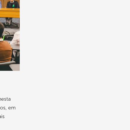
nesta
ios, em
is