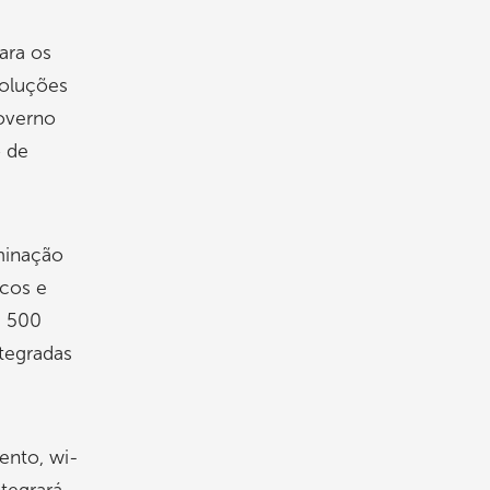
ara os
oluções
governo
o de
uminação
icos e
e 500
tegradas
ento, wi-