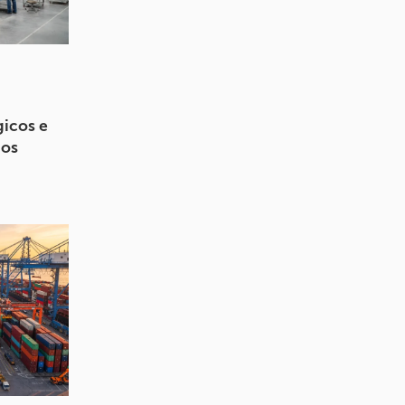
icos e
nos