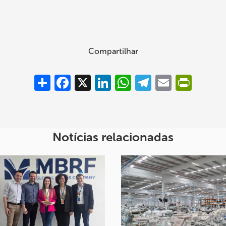
Compartilhar
Compartilhar
Facebook
X
LinkedIn
WhatsApp
Telegram
Email
PrintFrie
Notícias relacionadas