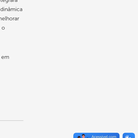
ntegrará
 dinâmica
melhorar
 o
e em