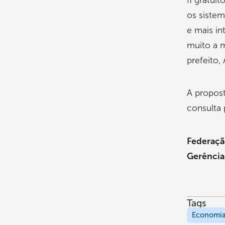
fi gratui
os siste
e mais in
muito a m
prefeito,
A propost
consulta 
Federação
Gerência
Tags
Economi