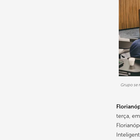
Grupo se r
Florianóp
terça, e
Florianóp
Inteligent