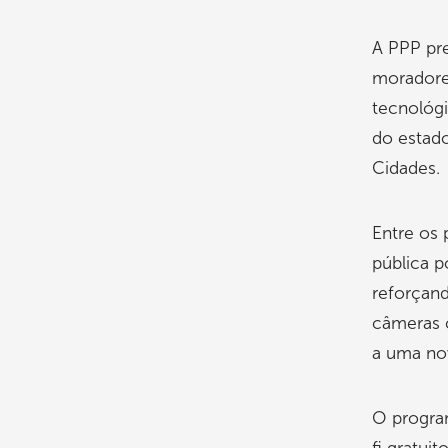
A PPP pre
moradore
tecnológi
do estado
Cidades.
Entre os 
pública 
reforçan
câmeras c
a uma no
O progra