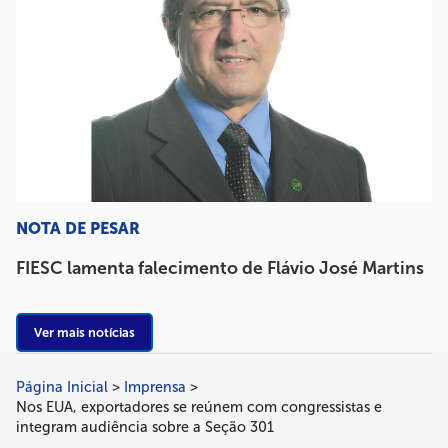
NOTA DE PESAR
FIESC lamenta falecimento de Flávio José Martins
Ver mais notícias
Página Inicial
Imprensa
Trilha
Nos EUA, exportadores se reúnem com congressistas e
de
integram audiência sobre a Seção 301