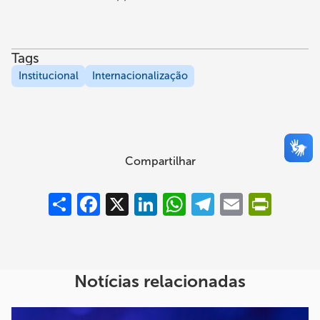
Tags
Institucional
Internacionalização
Compartilhar
Compartilhar
Facebook
X
LinkedIn
WhatsApp
Telegram
Email
PrintFrie
Notícias relacionadas