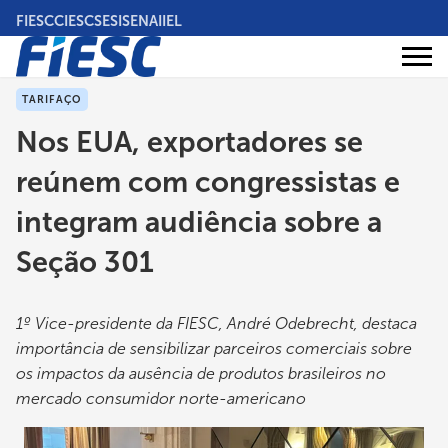
Pular
FIESC
CIESC
SESI
SENAI
IEL
para
o
Áreas
conteúdo
Institucional
de
atuação
principal
TARIFAÇO
Nos EUA, exportadores se
reúnem com congressistas e
integram audiência sobre a
Seção 301
1º Vice-presidente da FIESC, André Odebrecht, destaca
importância de sensibilizar parceiros comerciais sobre
os impactos da ausência de produtos brasileiros no
mercado consumidor norte-americano