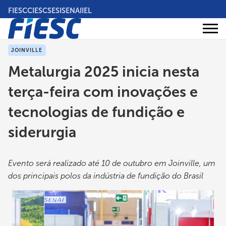
Pular
FIESC
CIESC
SESI
SENAI
IEL
para
o
Áreas
conteúdo
Institucional
de
atuação
principal
JOINVILLE
Metalurgia 2025 inicia nesta
terça-feira com inovações e
tecnologias de fundição e
siderurgia
Evento será realizado até 10 de outubro em Joinville, um
dos principais polos da indústria de fundição do Brasil