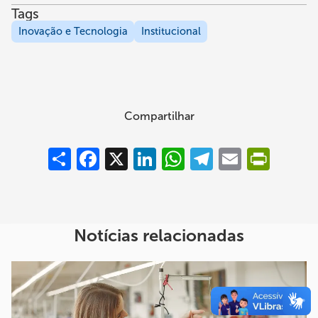
Tags
Inovação e Tecnologia
Institucional
Compartilhar
Compartilhar
Facebook
X
LinkedIn
WhatsApp
Telegram
Email
PrintFrie
Notícias relacionadas