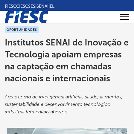
Pular
FIESC
CIESC
SESI
SENAI
IEL
para
o
Áreas
conteúdo
Institucional
de
atuação
principal
OPORTUNIDADES
Institutos SENAI de Inovação e
Tecnologia apoiam empresas
na captação em chamadas
nacionais e internacionais
Áreas como de inteligência artificial, saúde, alimentos,
sustentabilidade e desenvolvimento tecnológico
industrial têm editais abertos