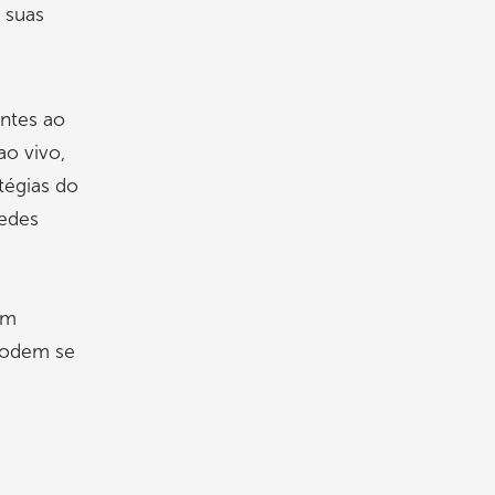
 suas
entes ao
ao vivo,
tégias do
redes
em
 podem se