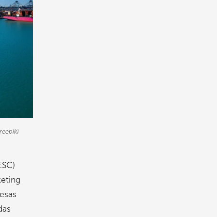
reepik)
ESC)
eting
resas
das