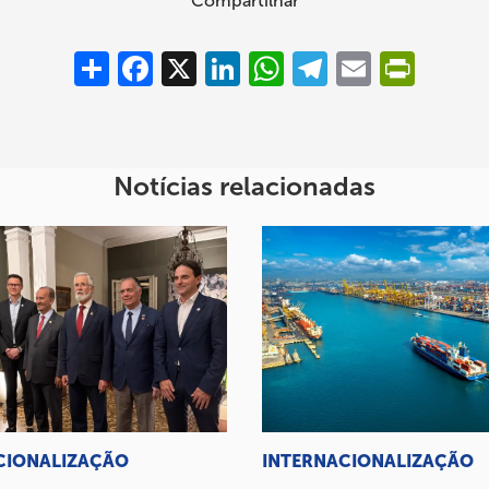
Compartilhar
Compartilhar
Facebook
X
LinkedIn
WhatsApp
Telegram
Email
PrintFrie
Notícias relacionadas
CIONALIZAÇÃO
INTERNACIONALIZAÇÃO