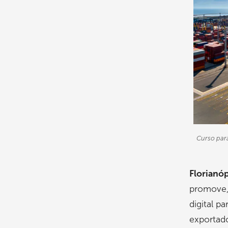
Curso para
Florianóp
promove,
digital p
exportado