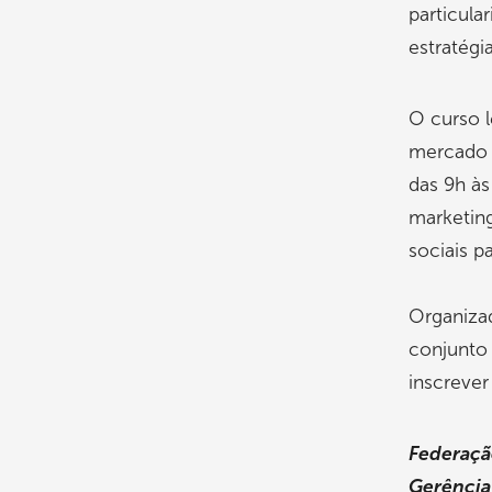
particula
estratégi
O curso l
mercado e
das 9h às
marketing
sociais p
Organiza
conjunto 
inscreve
Federação
Gerência