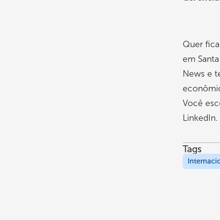
Quer fica
em Santa
News e t
econômico
Você esc
LinkedIn.
Tags
Internaci