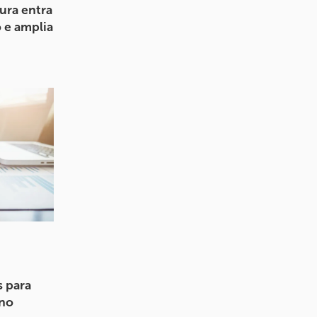
ura entra
 e amplia
s para
 no