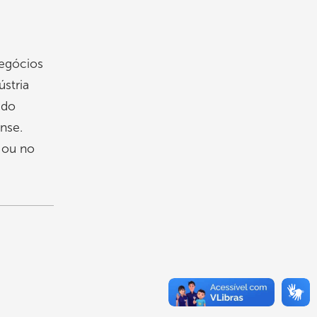
negócios
ústria
údo
nse.
 ou no