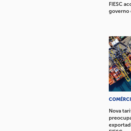
FIESC ac
governo 
COMÉRCI
Nova tari
preocupa
exportado