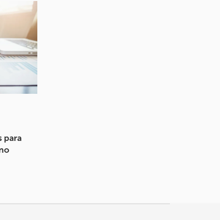
s para
 no