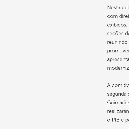
Nesta edi
com direi
exibidos.
seções de
reunindo 
promovend
apresent
moderniz
A comitiv
segunda s
Guimarãe
realizara
o PIB e p