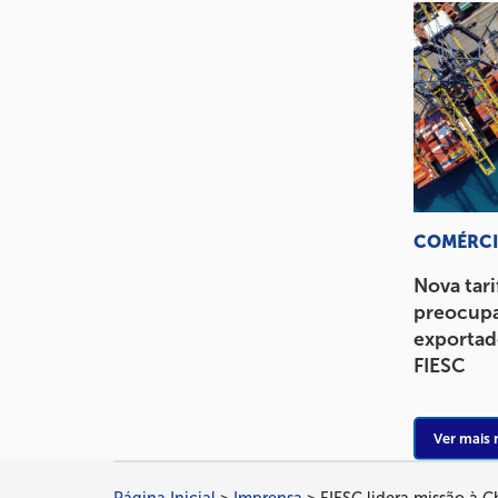
COMÉRCI
Nova tari
preocupa
exportado
FIESC
Ver mais 