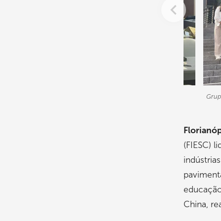
e participa da Canton Fair
Grupo
Florianóp
(FIESC) l
indústria
pavimenta
educação.
China, re