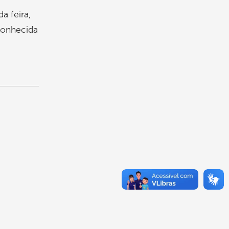
a feira,
conhecida
ndly