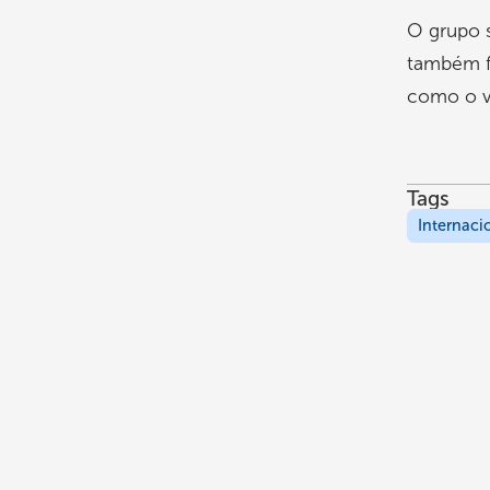
O grupo s
também f
como o va
Tags
Internaci