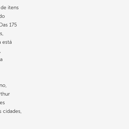
de itens
ndo
 Das 175
s,
a está
,
 a
no,
rthur
les
s cidades,