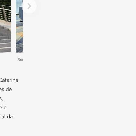
Reunião sobre oportunidades de negócios com a China
Catarina
es de
s,
e e
ial da