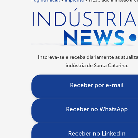
Página Inicial
Imprensa
FIESC lidera missão à C
Trilha
de
navegação
Inscreva-se e receba diariamente as atualiz
indústria de Santa Catarina.
Receber por e-mail
Receber no WhatsApp
Receber no LinkedIn