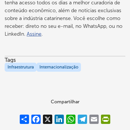
tenha acesso todos os dias a melhor curadoria de
conteúdo econômico, além de notícias exclusivas
sobre a indústria catarinense. Você escolhe como
receber: direto no seu e-mail, no WhatsApp, ou no
LinkedIn.
Assine
.
Tags
Infraestrutura
Internacionalização
Compartilhar
Compartilhar
Facebook
X
LinkedIn
WhatsApp
Telegram
Email
PrintFrie