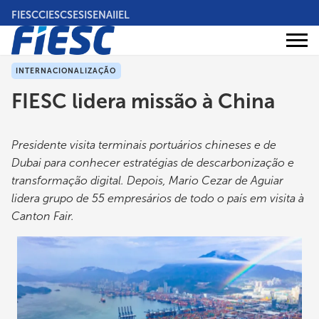
Pular
FIESC
CIESC
SESI
SENAI
IEL
para
o
Áreas
conteúdo
Institucional
de
atuação
principal
INTERNACIONALIZAÇÃO
FIESC lidera missão à China
Presidente visita terminais portuários chineses e de
Dubai para conhecer estratégias de descarbonização e
transformação digital. Depois, Mario Cezar de Aguiar
lidera grupo de 55 empresários de todo o país em visita à
Canton Fair.