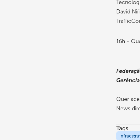
Tecnolog
David Nií
Traffic
16h - Qu
Federação
Gerênci
Quer ace
News dir
Tags
Infraestru