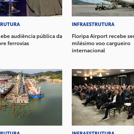
TRUTURA
INFRAESTRUTURA
cebe audiência pública da
Floripa Airport recebe se
re ferrovias
milésimo voo cargueiro
internacional
TRUTURA
INFRAESTRUTURA