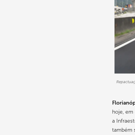
Repactuaçã
Florianóp
hoje, em 
a Infraes
também se