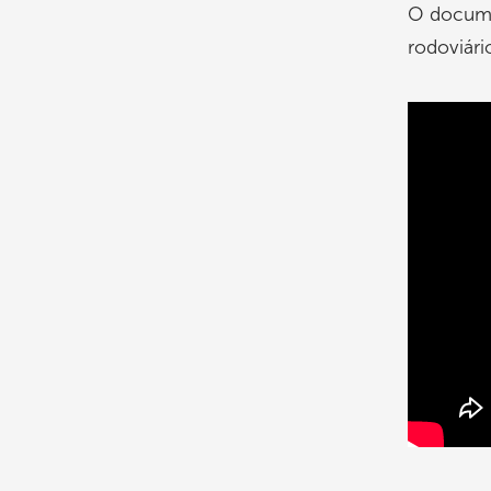
O docume
rodoviário