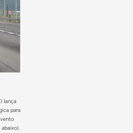
) lança
gica para
evento
 abaixo).