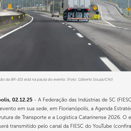
o da BR-101 está na pauta do evento. (Foto: Gilberto Souza/CNI)
olis, 02.12.25
- A Federação das Indústrias de SC (FIESC
evento em sua sede, em Florianópolis, a Agenda Estraté
trutura de Transporte e a Logística Catarinense 2026. O 
rá transmitido pelo canal da FIESC do YouTube (confira