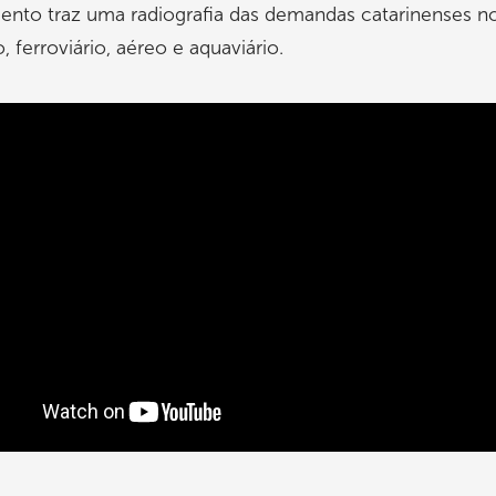
nto traz uma radiografia das demandas catarinenses n
, ferroviário, aéreo e aquaviário.