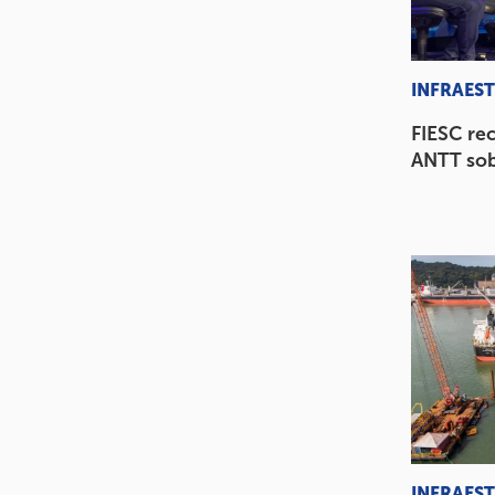
INFRAES
FIESC re
ANTT sob
INFRAES