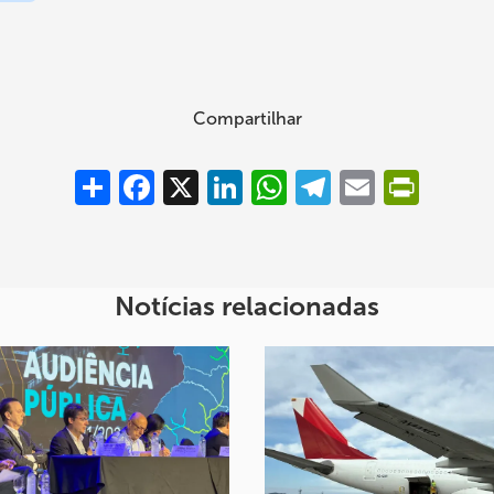
Compartilhar
Compartilhar
Facebook
X
LinkedIn
WhatsApp
Telegram
Email
PrintFrie
Notícias relacionadas