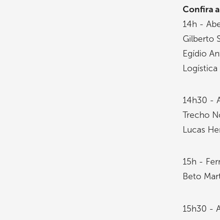
Confira 
14h - Ab
Gilberto 
Egídio An
Logística
14h30 - 
Trecho N
Lucas He
15h - Fe
Beto Mart
15h30 - 