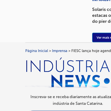
Solaris 
estacas 
do píer 
Ver mais 
Página Inicial
Imprensa
FIESC lança hoje agenda
Trilha
de
navegação
Inscreva-se e receba diariamente as atualiz
indústria de Santa Catarina.