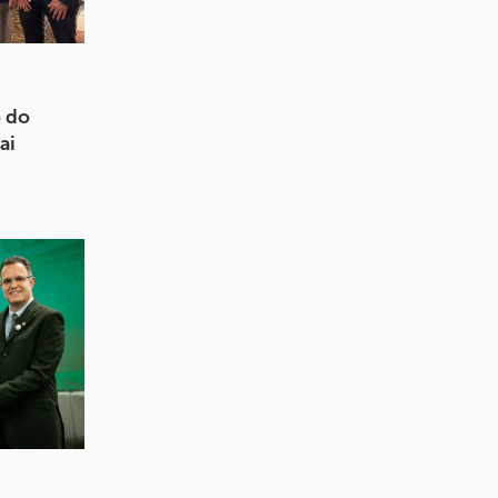
 do
ai