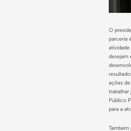
O presid
parceria 
atividad
desejam 
desenvolv
resultad
ações de
trabalhar 
Público P
para a at
Também p