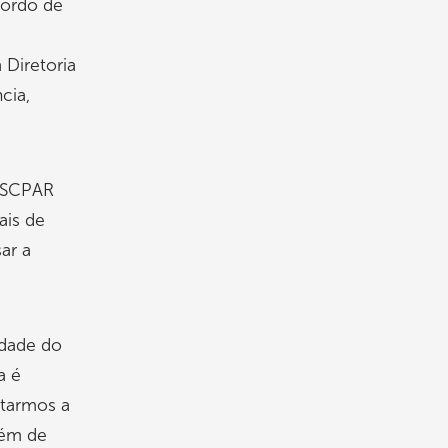
cordo de
 Diretoria
cia,
a SCPAR
ais de
ar a
idade do
a é
ntarmos a
lém de