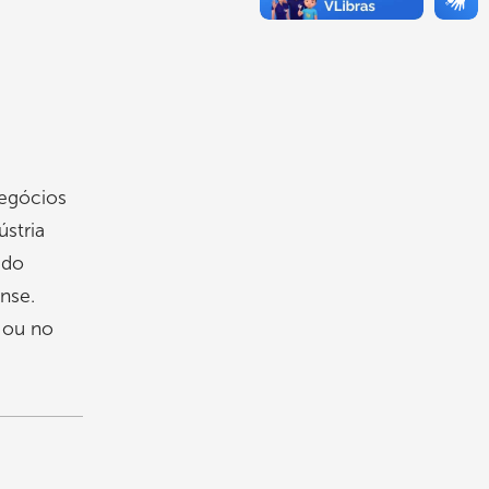
negócios
ústria
údo
nse.
 ou no