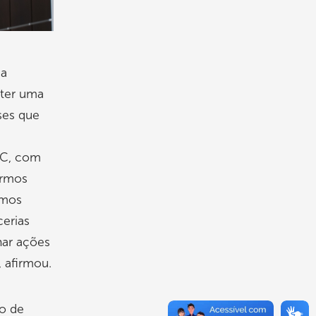
 a
 ter uma
ses que
SC, com
ermos
amos
cerias
nar ações
 afirmou.
ão de