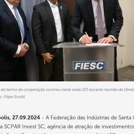
 do termo de cooperação ocorreu nesta sexta (27) durante reunião de Direto
: Filipe Scotti)
olis, 27.09.2024
- A Federação das Indústrias de Santa 
 a SCPAR Invest SC, agência de atração de investimento