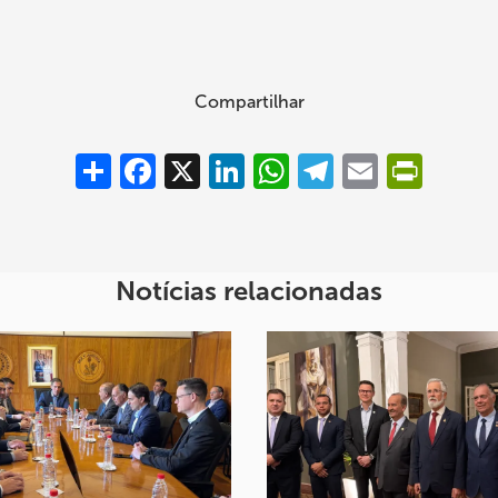
Compartilhar
Compartilhar
Facebook
X
LinkedIn
WhatsApp
Telegram
Email
PrintFrie
Notícias relacionadas