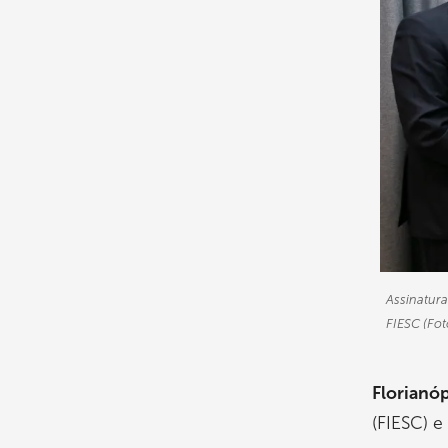
Assinatura
FIESC (Foto
Florianóp
(FIESC) e