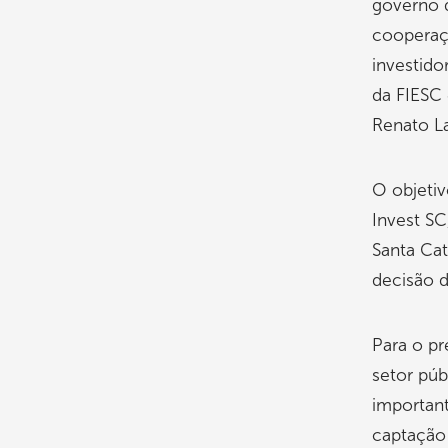
governo d
cooperaçã
investido
da FIESC 
Renato L
O objetiv
Invest SC
Santa Ca
decisão 
Para o pr
setor púb
important
captação 