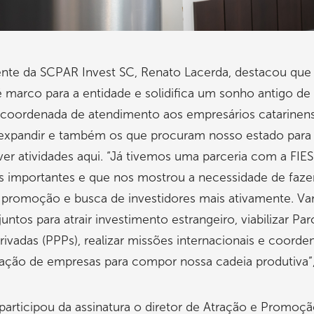
ente da SCPAR Invest SC, Renato Lacerda, destacou que
é marco para a entidade e solidifica um sonho antigo de
e coordenada de atendimento aos empresários catarinen
expandir e também os que procuram nosso estado para
er atividades aqui. “Já tivemos uma parceria com a FIE
os importantes e que nos mostrou a necessidade de faz
 promoção e busca de investidores mais ativamente. V
juntos para atrair investimento estrangeiro, viabilizar Par
rivadas (PPPs), realizar missões internacionais e coorde
ração de empresas para compor nossa cadeia produtiva”,
articipou da assinatura o diretor de Atração e Promoç