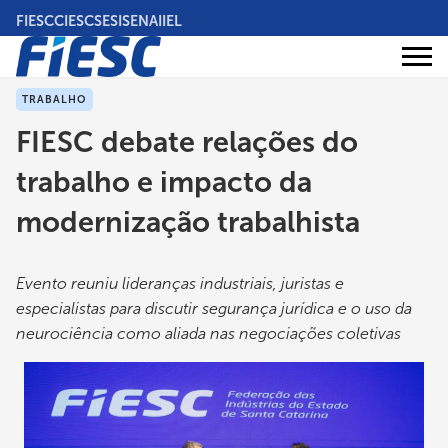
Pular
FIESC
CIESC
SESI
SENAI
IEL
para
o
Áreas
conteúdo
Institucional
de
atuação
principal
TRABALHO
FIESC debate relações do
trabalho e impacto da
modernização trabalhista
Evento reuniu lideranças industriais, juristas e
especialistas para discutir segurança jurídica e o uso da
neurociência como aliada nas negociações coletivas