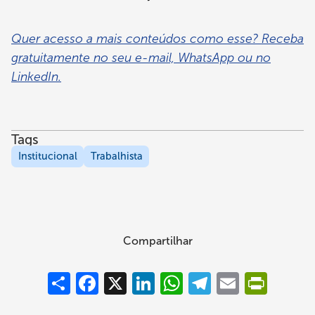
Quer acesso a mais conteúdos como esse? Receba
gratuitamente no seu e-mail, WhatsApp ou no
LinkedIn.
Tags
Institucional
Trabalhista
Compartilhar
Compartilhar
Facebook
X
LinkedIn
WhatsApp
Telegram
Email
PrintFrie